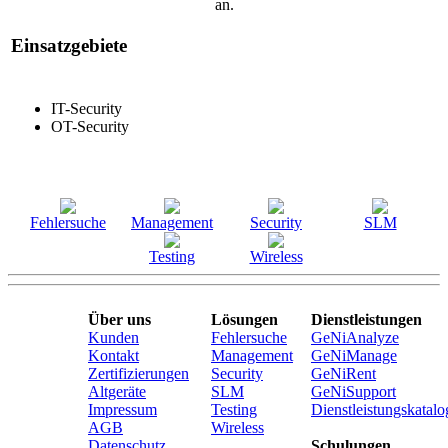
an.
Einsatzgebiete
IT-Security
OT-Security
Fehlersuche
Management
Security
SLM
Testing
Wireless
Über uns
Lösungen
Dienstleistungen
Kunden
Fehlersuche
GeNiAnalyze
Kontakt
Management
GeNiManage
Zertifizierungen
Security
GeNiRent
Altgeräte
SLM
GeNiSupport
Impressum
Testing
Dienstleistungskatalo
AGB
Wireless
Datenschutz
Schulungen