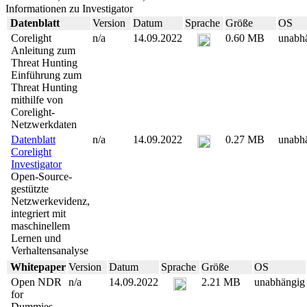
Informationen zu Investigator
Datenblatt
Version
Datum
Sprache
Größe
OS
Corelight
n/a
14.09.2022
0.60 MB
unabh
Anleitung zum
Threat Hunting
Einführung zum
Threat Hunting
mithilfe von
Corelight-
Netzwerkdaten
Datenblatt
n/a
14.09.2022
0.27 MB
unabh
Corelight
Investigator
Open-Source-
gestützte
Netzwerkevidenz,
integriert mit
maschinellem
Lernen und
Verhaltensanalyse
Whitepaper
Version
Datum
Sprache
Größe
OS
Open NDR
n/a
14.09.2022
2.21 MB
unabhängig
for
Dummies