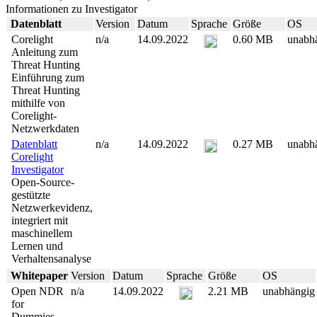
Informationen zu Investigator
Datenblatt
Version
Datum
Sprache
Größe
OS
Corelight
n/a
14.09.2022
0.60 MB
unabh
Anleitung zum
Threat Hunting
Einführung zum
Threat Hunting
mithilfe von
Corelight-
Netzwerkdaten
Datenblatt
n/a
14.09.2022
0.27 MB
unabh
Corelight
Investigator
Open-Source-
gestützte
Netzwerkevidenz,
integriert mit
maschinellem
Lernen und
Verhaltensanalyse
Whitepaper
Version
Datum
Sprache
Größe
OS
Open NDR
n/a
14.09.2022
2.21 MB
unabhängig
for
Dummies