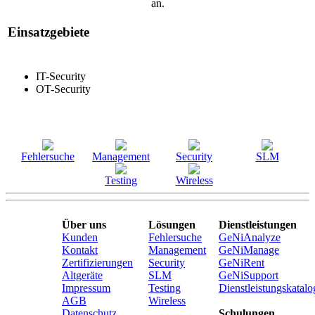
an.
Einsatzgebiete
IT-Security
OT-Security
Fehlersuche
Management
Security
SLM
Testing
Wireless
Über uns
Lösungen
Dienstleistungen
Kunden
Fehlersuche
GeNiAnalyze
Kontakt
Management
GeNiManage
Zertifizierungen
Security
GeNiRent
Altgeräte
SLM
GeNiSupport
Impressum
Testing
Dienstleistungskatalo
AGB
Wireless
Datenschutz
Schulungen