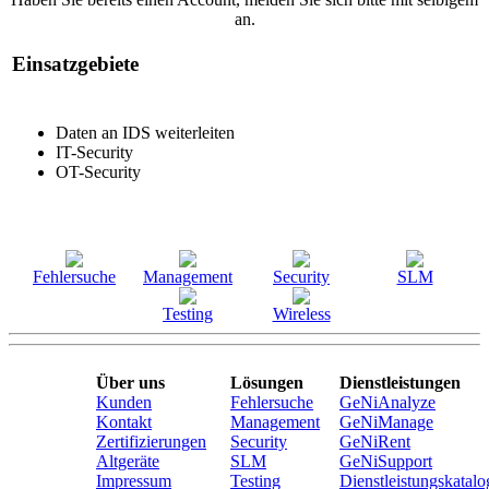
an.
Einsatzgebiete
Daten an IDS weiterleiten
IT-Security
OT-Security
Fehlersuche
Management
Security
SLM
Testing
Wireless
Über uns
Lösungen
Dienstleistungen
Kunden
Fehlersuche
GeNiAnalyze
Kontakt
Management
GeNiManage
Zertifizierungen
Security
GeNiRent
Altgeräte
SLM
GeNiSupport
Impressum
Testing
Dienstleistungskatalo