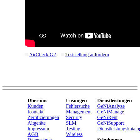
AirCheck G2
Teststellung anfordern
Über uns
Lösungen
Dienstleistungen
Kunden
Fehlersuche
GeNiAnalyze
Kontakt
Management
GeNiManage
Zertifizierungen
Security
GeNiRent
Altgeräte
SLM
GeNiSupport
Impressum
Testing
Dienstleistungskatalo
AGB
Wireless
Datenschutz
Schulungen